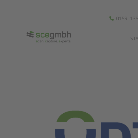
0159 -13
ST