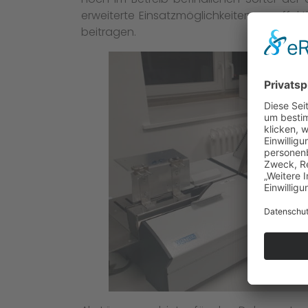
erweiterte Einsatzmöglichkeiten zur effe
beitragen.