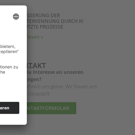
VERBESSERUNG DER
REZEPTERKENNUNG DURCH KI
GESTÜTZTE PROZESSE
Weiterlesen »
KONTAKT
Hast Du Interesse an unseren
Leistungen?
Dann schreib uns gerne. Wir freuen uns
auf ein Gespräch!
KONTAKTFORMULAR