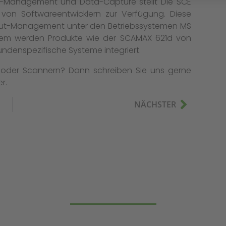
n-Management und Data-Capture stellt Die SCE
von Softwareentwicklern zur Verfügung. Diese
nput-Management unter den Betriebssystemen MS
dem werden Produkte wie der SCAMAX 621d von
ndenspezifische Systeme integriert.
 oder Scannern? Dann schreiben Sie uns gerne
r.
NÄCHSTER
NTAKTAUFNAHME ERWÜNS
N