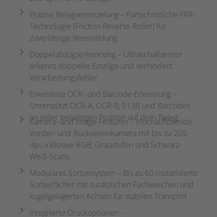
Präzise Belegvereinzelung – Fortschrittliche FRR-
Technologie (Friction Reverse Roller) für
zuverlässige Vereinzelung.
Doppelabzugserkennung – Ultraschallsensor
erkennt doppelte Einzüge und verhindert
Verarbeitungsfehler.
Erweiterte OCR- und Barcode-Erkennung –
Unterstützt OCR-A, OCR-B, E13B und Barcodes
an jeder beliebigen Position auf dem Beleg.
Kamera- und Image-Features – Hochauflösende
Vorder- und Rückseitenkamera mit bis zu 200
dpi, inklusive RGB, Graustufen und Schwarz-
Weiß-Scans.
Modulares Sortiersystem – Bis zu 60 motorisierte
Sortierfächer mit zusätzlichen Fachweichen und
kugelgelagerten Achsen für stabilen Transport.
Integrierte Druckoptionen –