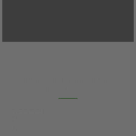
KONTAKTAUFNAHME
ERWÜNSCHT
SCE GMBH
Truderinger Straße 273, München
Telefon: +49 (0) 159-013 569 37